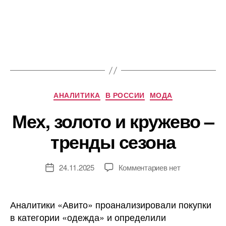
Рубрики
АНАЛИТИКА
В РОССИИ
МОДА
Мех, золото и кружево –
тренды сезона
к
24.11.2025
Комментариев
нет
Дата
записи
записи
Мех,
золото
Аналитики «Авито» проанализировали покупки
и
в категории «одежда» и определили
кружево