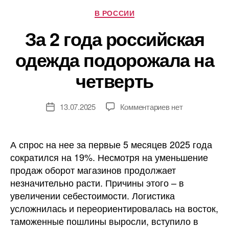
Рубрики
В РОССИИ
За 2 года российская
одежда подорожала на
четверть
к
13.07.2025
Комментариев
нет
Дата
записи
записи
За
2
А спрос на нее за первые 5 месяцев 2025 года
года
сократился на 19%. Несмотря на уменьшение
российская
продаж оборот магазинов продолжает
одежда
незначительно расти. Причины этого – в
подорожала
увеличении себестоимости. Логистика
на
усложнилась и переориентировалась на восток,
четверть
таможенные пошлины выросли, вступило в