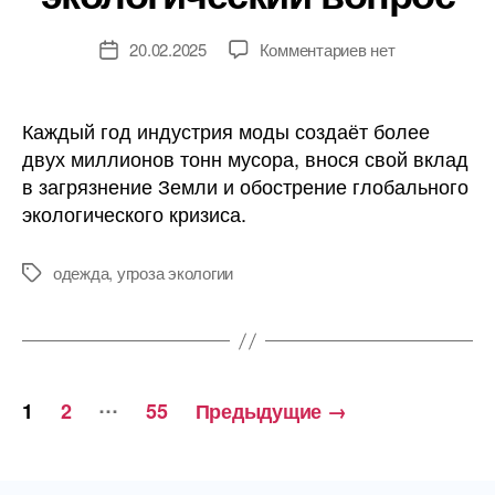
к
20.02.2025
Комментариев
нет
Дата
записи
записи
Мир
моды
Каждый год индустрия моды создаёт более
угрожает
двух миллионов тонн мусора, внося свой вклад
здоровью
в загрязнение Земли и обострение глобального
людей:
экологического кризиса.
как
решается
экологический
одежда
,
угроза экологии
Метки
вопрос
Навигация
…
1
2
55
Предыдущие
→
по
записям