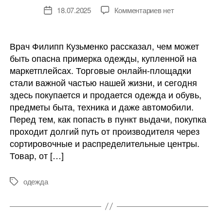
к
18.07.2025
Комментариев
нет
Дата
записи
записи
Примерка
одежды
Врач Филипп Кузьменко рассказал, чем может
в
быть опасна примерка одежды, купленной на
пунктах
маркетплейсах. Торговые онлайн-площадки
выдачи
стали важной частью нашей жизни, и сегодня
таит
здесь покупается и продается одежда и обувь,
опасность
предметы быта, техника и даже автомобили.
Перед тем, как попасть в пункт выдачи, покупка
проходит долгий путь от производителя через
сортировочные и распределительные центры.
Товар, от […]
одежда
Метки