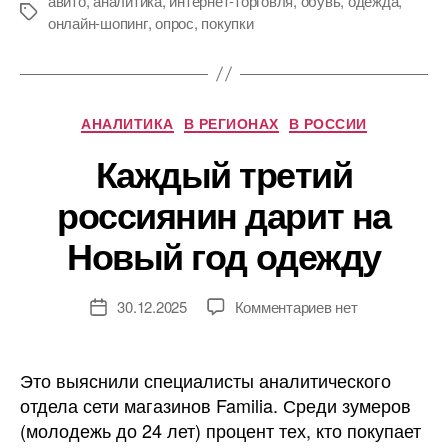
авито
,
аналитика
,
интернет-торговля
,
обувь
,
одежда
,
Метки
онлайн-шопинг
,
опрос
,
покупки
Рубрики
АНАЛИТИКА
В РЕГИОНАХ
В РОССИИ
Каждый третий
россиянин дарит на
Новый год одежду
к
30.12.2025
Комментариев
нет
Дата
записи
записи
Каждый
третий
Это выяснили специалисты аналитического
россиянин
отдела сети магазинов Familia. Среди зумеров
дарит
(молодежь до 24 лет) процент тех, кто покупает
на