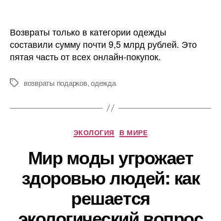
записи
записи
Россияне
массово
Возвраты только в категории одежды
возвращают
составили сумму почти 9,5 млрд рублей. Это
подарки
пятая часть от всех онлайн-покупок.
после
гендерных
праздников
возвраты подарков
,
одежда
Метки
Рубрики
ЭКОЛОГИЯ
В МИРЕ
Мир моды угрожает
здоровью людей: как
решается
экологический вопрос