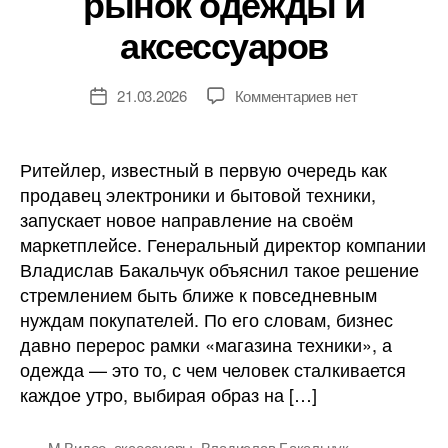
рынок одежды и
аксессуаров
к
21.03.2026
Комментариев
нет
Дата
записи
записи
«М.Видео»
выходит
Ритейлер, известный в первую очередь как
на
продавец электроники и бытовой техники,
рынок
запускает новое направление на своём
одежды
маркетплейсе. Генеральный директор компании
и
Владислав Бакальчук объяснил такое решение
аксессуаров
стремлением быть ближе к повседневным
нуждам покупателей. По его словам, бизнес
давно перерос рамки «магазина техники», а
одежда — это то, с чем человек сталкивается
каждое утро, выбирая образ на […]
M.Видео
,
аксессуары
,
Владислав Бакальчук
,