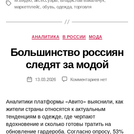
Метки
маркетплейс
,
обувь
,
одежда
,
торговля
Рубрики
АНАЛИТИКА
В РОССИИ
МОДА
Большинство россиян
следят за модой
к
13.03.2026
Комментариев
нет
Дата
записи
записи
Большинство
россиян
Аналитики платформы «Авито» выяснили, как
следят
жители страны относятся к актуальным
за
тенденциям в одежде, где черпают
модой
вдохновение и сколько готовы тратить на
обновление гардероба. Согласно опросу, 53%