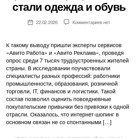
стали одежда и обувь
к
22.02.2026
Комментариев
нет
Дата
записи
записи
Главной
статьей
К такому выводу пришли эксперты сервисов
онлайн-
«Авито Работа» и «Авито Реклама», проведя
расходов
опрос среди 7 тысяч трудоустроенных жителей
работающих
страны. В исследовании поучаствовали
россиян
специалисты разных профессий: работники
стали
промышленности, образования, розничной
одежда
и
торговли, IT, финансов и логистики. Такой
обувь
состав позволил оценить повседневные
покупательские привычки без привязки к одной
отрасли. Оказалось, что интернет-шопинг в
основном связан не со спонтанными […]