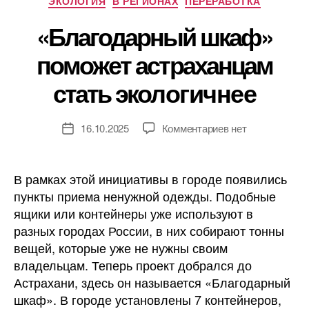
ЭКОЛОГИЯ
В РЕГИОНАХ
ПЕРЕРАБОТКА
«Благодарный шкаф»
поможет астраханцам
стать экологичнее
к
16.10.2025
Комментариев
нет
Дата
записи
записи
«Благодарный
шкаф»
В рамках этой инициативы в городе появились
поможет
пункты приема ненужной одежды. Подобные
астраханцам
ящики или контейнеры уже используют в
стать
разных городах России, в них собирают тонны
экологичнее
вещей, которые уже не нужны своим
владельцам. Теперь проект добрался до
Астрахани, здесь он называется «Благодарный
шкаф». В городе установлены 7 контейнеров,