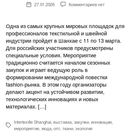
к
27.01.2026
Комментариев
нет
Дата
записи
записи
Выставка
Intertextile
Одна из самых крупных мировых площадок для
Shanghai
профессионалов текстильной и швейной
приглашает
индустрии пройдет в Шанхае с 11 по 13 марта.
российских
Для российских участников предусмотрены
специалистов
специальные условия. Мероприятие
традиционно считается началом сезонных
закупок и играет ведущую роль в
формировании международной повестки
fashion-рынка. В этом году организаторы
делают акцент на устойчивом развитии,
технологических инновациях и новых
материалах. […]
Intertextile Shanghai
,
выставка
,
закупки
,
инновации
,
Метки
мероприятие
,
мода
,
опт
,
ткани
,
экология