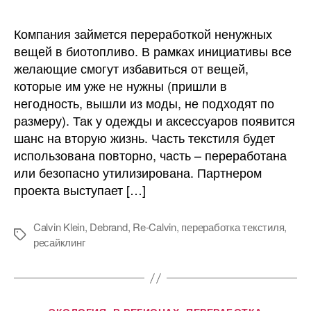
Calvin
Klein
Компания займется переработкой ненужных
запускает
вещей в биотопливо. В рамках инициативы все
экопроект
желающие смогут избавиться от вещей,
Re-
которые им уже не нужны (пришли в
Calvin
негодность, вышли из моды, не подходят по
размеру). Так у одежды и аксессуаров появится
шанс на вторую жизнь. Часть текстиля будет
использована повторно, часть – переработана
или безопасно утилизирована. Партнером
проекта выступает […]
Calvin Klein
,
Debrand
,
Re-Calvin
,
переработка текстиля
,
Метки
ресайклинг
Рубрики