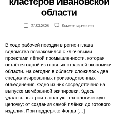
кластеров Ивановской
области
к
27.03.2026
Комментариев
нет
Дата
записи
записи
Минпромторг
оценил
В ходе рабочей поездки в регион глава
успехи
ведомства познакомился с ключевыми
текстильных
проектами лёгкой промышленности, которая
кластеров
остаётся одной из главных отраслей экономики
Ивановской
области. На сегодня в области сложилось два
области
специализированных производственных
объединения. Одно из них сосредоточено на
выпуске мембранной экипировки. Здесь
удалось выстроить полную технологическую
цепочку: от создания самой плёнки до готового
изделия. При поддержке Фонда […]