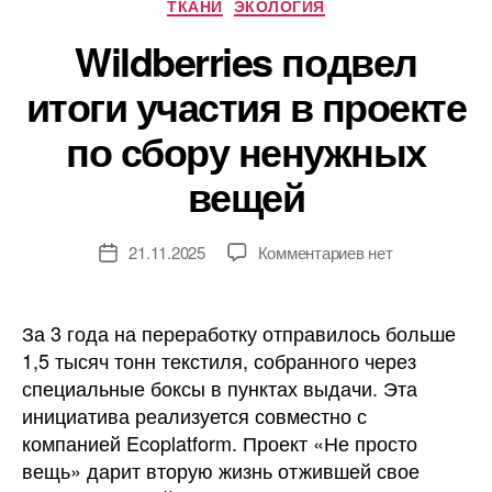
ТКАНИ
ЭКОЛОГИЯ
Wildberries подвел
итоги участия в проекте
по сбору ненужных
вещей
к
21.11.2025
Комментариев
нет
Дата
записи
записи
Wildberries
подвел
За 3 года на переработку отправилось больше
итоги
1,5 тысяч тонн текстиля, собранного через
участия
специальные боксы в пунктах выдачи. Эта
в
инициатива реализуется совместно с
проекте
компанией Ecoplatform. Проект «Не просто
по
вещь» дарит вторую жизнь отжившей свое
сбору