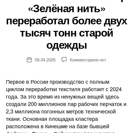
«Зелёная нить»
переработал более двух
тысяч тонн старой
одежды
к
08.04.2026
Комментариев
нет
Дата
записи
записи
Ивановский
эко-
Первое в России производство с полным
кластер
циклом переработки текстиля работает с 2024
«Зелёная
года. За это время из ненужных вещей здесь
нить»
создали 200 миллионов пар рабочих перчаток и
переработал
2,3 миллиона погонных метров технической
более
ткани. Основная площадка кластера
двух
тысяч
расположена в Кинешме на базе бывшей
тонн