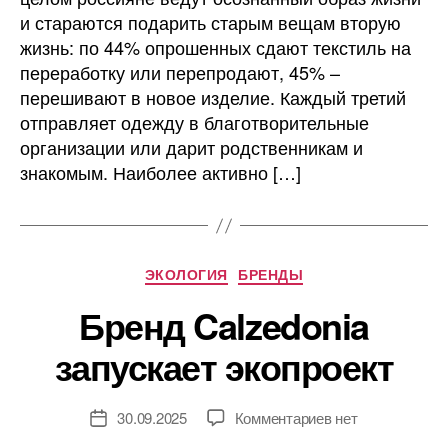
относятся
и стараются подарить старым вещам вторую
к
жизнь: по 44% опрошенных сдают текстиль на
переработке
переработку или перепродают, 45% –
текстиля
перешивают в новое изделие. Каждый третий
отправляет одежду в благотворительные
организации или дарит родственникам и
знакомым. Наиболее активно […]
Рубрики
ЭКОЛОГИЯ
БРЕНДЫ
Бренд Calzedonia
запускает экопроект
к
30.09.2025
Комментариев
нет
Дата
записи
записи