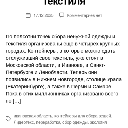
текстиля
к
17.12.2025
Комментариев
нет
Дата
записи
записи
В
российских
По полсотни точек сбора ненужной одежды и
городах
текстиля организованы еще в четырех крупных
становится
городах. Контейнеры, в которые можно сдать
больше
отслуживший свое текстиль, уже стоят в
контейнеров
Московской области, в Иванове, в Санкт-
для
Петербурге и Ленобласти. Теперь они
сбора
текстиля
появились в Нижнем Новгороде, столице Урала
(Екатеринбурге), а также в Перми и Самаре.
Пока в этих миллионниках организовано всего
по […]
ивановская область
,
контейнеры для сбора вещей
,
Метки
Лидертекс
,
переработка
,
сбор одежды
,
экология