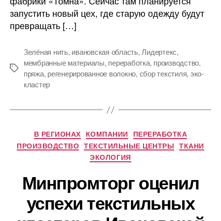
фабрики «Томна». Сейчас там планируется
старой
запустить новый цех, где старую одежду будут
одежды
превращать […]
Зелёная нить
,
ивановская область
,
Лидертекс
,
мембранные материалы
,
переработка
,
производство
,
Метки
пряжа
,
регенерированное волокно
,
сбор текстиля
,
эко-
кластер
Рубрики
В РЕГИОНАХ
КОМПАНИИ
ПЕРЕРАБОТКА
ПРОИЗВОДСТВО
ТЕКСТИЛЬНЫЕ ЦЕНТРЫ
ТКАНИ
ЭКОЛОГИЯ
Минпромторг оценил
успехи текстильных