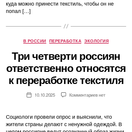
куда можно принести текстиль, чтобы он не
попал […]
Рубрики
В РОССИИ
ПЕРЕРАБОТКА
ЭКОЛОГИЯ
Три четверти россиян
ответственно относятся
к переработке текстиля
к
10.10.2025
Комментариев
нет
Дата
записи
записи
Три
четверти
Социологи провели опрос и выяснили, что
россиян
жители страны делают с ненужной одеждой. В
ответственно
целом россияне ведут осознанный образ жизни