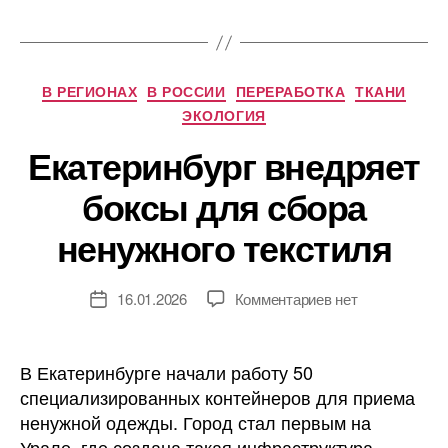
Рубрики
В РЕГИОНАХ
В РОССИИ
ПЕРЕРАБОТКА
ТКАНИ
ЭКОЛОГИЯ
Екатеринбург внедряет
боксы для сбора
ненужного текстиля
к
16.01.2026
Комментариев
нет
Дата
записи
записи
Екатеринбург
внедряет
В Екатеринбурге начали работу 50
боксы
специализированных контейнеров для приема
для
ненужной одежды. Город стал первым на
сбора
Урале, где создана такая инфраструктура.