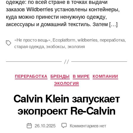
ненужных
одежде: по всей стране в точках выдачи
вещей
заказов Wildberries установлены контейнеры,
куда можно принести ненужную одежду,
аксессуары и домашний текстиль. Затем […]
«Не просто вещь»
,
Ecoplatform
,
wildberries
,
переработка
,
Метки
старая одежда
,
экобоксы
,
экология
Рубрики
ПЕРЕРАБОТКА
БРЕНДЫ
В МИРЕ
КОМПАНИИ
ЭКОЛОГИЯ
Calvin Klein запускает
экопроект Re-Calvin
к
26.10.2025
Комментариев
нет
Дата
записи
записи