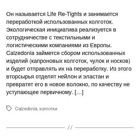
Бренд
Calzedonia
Он называется Life Re-Tights и занимается
запускает
переработкой использованных колготок.
экопроект
Экологическая инициатива реализуется в
сотрудничестве с текстильными и
логистическими компаниями из Европы.
Calzedonia займется сбором использованных
изделий (капроновых колготок, чулок и носков)
и будет отправлять их на переработку. Из этого
вторсырья отделят нейлон и эластан и
превратят его в новое волокно, по качеству не
уступающее первичному. […]
Calzedonia
,
колготки
Метки