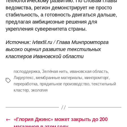
ведомства, регион демонстрирует не просто
стабильность, а готовность двигаться дальше,
предлагая амбициозные решения для
укрепления суверенитета страны.
Источник: ivtextil.ru / Глава Минпромторга
высоко оценил развитие текстильных
кластеров Ивановской области
господдержка
,
Зелёная нить
,
ивановская область
,
Лидертекс
,
мембранные материалы
,
минпромторг
,
Метки
переработка
,
прядильное производство
,
текстильный
кластер
,
экология
←
«Глория Джинс» может закрыть до 200
магазинов в этом году