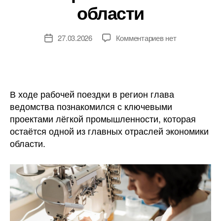
области
к
27.03.2026
Комментариев
нет
Дата
записи
записи
Минпромторг
оценил
успехи
текстильных
В ходе рабочей поездки в регион глава
кластеров
ведомства познакомился с ключевыми
Ивановской
проектами лёгкой промышленности, которая
области
остаётся одной из главных отраслей экономики
области.