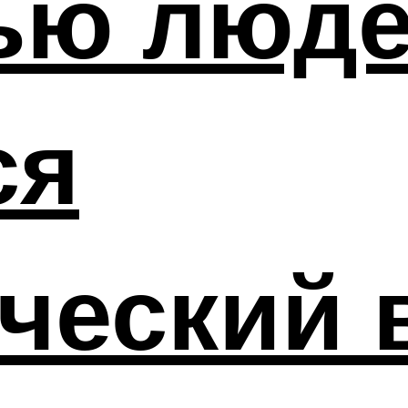
ью люде
ся
ческий 