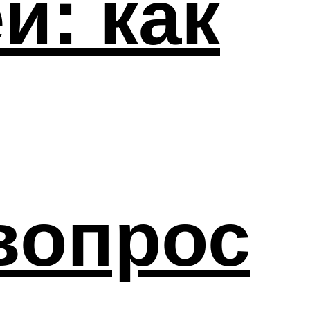
й: как
вопрос