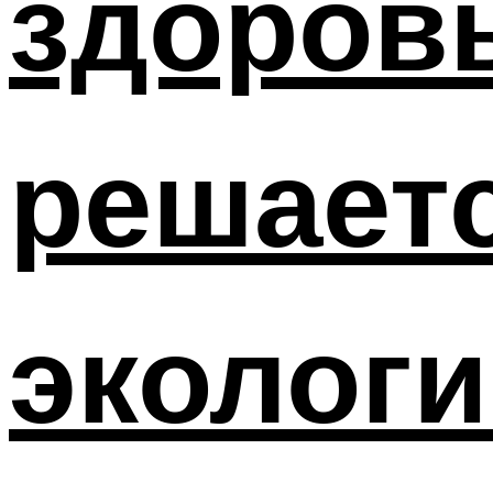
здоров
решает
экологи