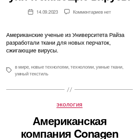
к
14.09.2023
Комментариев
нет
Дата
записи
записи
Ученые
разработали
Американские ученые из Университета Райза
перчатки,
разработали ткани для новых перчаток,
уничтожающие
сжигающие вирусы.
вирусы
в мире
,
новые технологии
,
технологии
,
умные ткани
,
Метки
умный текстиль
Рубрики
ЭКОЛОГИЯ
Американская
компания Conagen