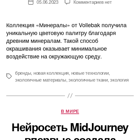
к
05.06.2023
Комментариев
нет
Дата
записи
записи
Британский
бренд
Коллекция «Минералы» от Vollebak получила
Vollebak
уникальную цветовую палитру благодаря
выпустил
древним минералам. Такой способ
коллекцию,
окрашивания оказывает минимальное
окрашенную
воздействие на окружающую среду.
древними
минералами
бренды
,
новая коллекция
,
новые технологии
,
Метки
экологичные материалы
,
экологичные ткани
,
экология
Рубрики
В МИРЕ
Нейросеть MidJourney
впервые создала