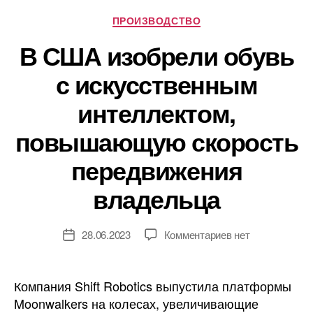
Рубрики
ПРОИЗВОДСТВО
В США изобрели обувь
с искусственным
интеллектом,
повышающую скорость
передвижения
владельца
к
28.06.2023
Комментариев
нет
Дата
записи
записи
В
США
Компания Shift Robotics выпустила платформы
изобрели
Moonwalkers на колесах, увеличивающие
обувь