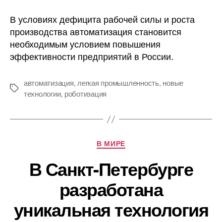
Новые
технологии.
В условиях дефицита рабочей силы и роста
Автоматизация
производства автоматизация становится
и
необходимым условием повышения
роботизация
эффективности предприятий в России.
в
легкой
промышленност
автоматизация
,
легкая промышленность
,
новые
Метки
технологии
,
роботизация
Рубрики
В МИРЕ
В Санкт-Петербурге
разработана
уникальная технология