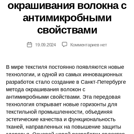
окрашивания волокна с
антимикробными
свойствами
к
19.09.2024
Комментариев
нет
Дата
записи
записи
В
Санкт-
В мире текстиля постоянно появляются новые
Петербурге
технологии, и одной из самых инновационных
разработана
разработок стало создание в Санкт-Петербурге
уникальная
метода окрашивания волокон с
технология
антимикробными свойствами. Эта передовая
окрашивания
технология открывает новые горизонты для
волокна
с
текстильной промышленности, объединяя
антимикробными
эстетические качества и функциональность
свойствами
тканей, направленных на повышение защиты
здоровья. Основой новой разработки является