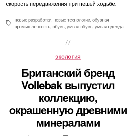
скорость передвижения при пешей ходьбе.
с
искусственным
интеллектом,
новые разработки
,
новые технологии
,
обувная
Метки
повышающую
промышленность
,
обувь
,
умная обувь
,
умная одежда
скорость
передвижения
владельца
Рубрики
ЭКОЛОГИЯ
Британский бренд
Vollebak выпустил
коллекцию,
окрашенную древними
минералами