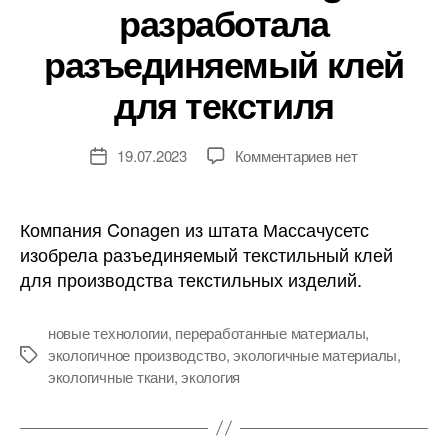
разработала
разъединяемый клей
для текстиля
к
19.07.2023
Комментариев
нет
Дата
записи
записи
Американская
компания
Компания Conagen из штата Массачусетс
Conagen
изобрела разъединяемый текстильный клей
разработала
для производства текстильных изделий.
разъединяемый
клей
для
новые технологии
,
переработанные материалы
,
текстиля
экологичное производство
,
экологичные материалы
,
Метки
экологичные ткани
,
экология