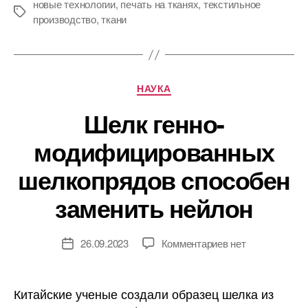
новые технологии
,
печать на тканях
,
текстильное
Метки
производство
,
ткани
Рубрики
НАУКА
Шелк генно-
модифицированных
шелкопрядов способен
заменить нейлон
к
26.09.2023
Комментариев
нет
Дата
записи
записи
Шелк
генно-
Китайские ученые создали образец шелка из
модифицирован