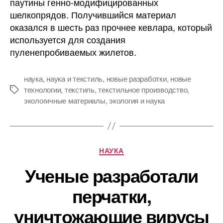
паутины генно-модифицированных
шелкопрядов
шелкопрядов. Получившийся материал
способен
оказался в шесть раз прочнее кевлара, который
заменить
используется для создания
нейлон
пуленепробиваемых жилетов.
наука
,
наука и текстиль
,
новые разработки
,
новые
технологии
,
текстиль
,
текстильное производство
,
Метки
экологичные материалы
,
экология и наука
Рубрики
НАУКА
Ученые разработали
перчатки,
уничтожающие вирусы