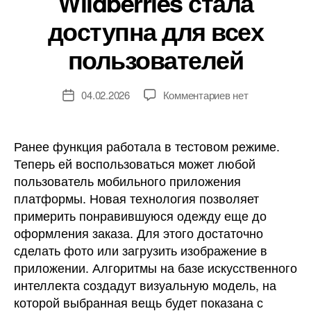
Wildberries стала
доступна для всех
пользователей
к
04.02.2026
Комментариев
нет
Дата
записи
записи
Онлайн-
примерка
Ранее функция работала в тестовом режиме.
на
Теперь ей воспользоваться может любой
Wildberries
пользователь мобильного приложения
стала
платформы. Новая технология позволяет
доступна
примерить понравившуюся одежду еще до
для
оформления заказа. Для этого достаточно
всех
пользователей
сделать фото или загрузить изображение в
приложении. Алгоритмы на базе искусственного
интеллекта создадут визуальную модель, на
которой выбранная вещь будет показана с