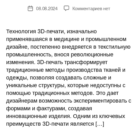
к
08.08.2024
Комментариев
нет
Дата
записи
записи
Технологии
будущего:
Технология 3D-печати, изначально
как
применявшаяся в медицине и промышленном
3D-
дизайне, постепенно внедряется в текстильную
печать
промышленность, внося революционные
меняет
изменения. 3D-печать трансформирует
текстильную
традиционные методы производства тканей и
промышленност
одежды, позволяя создавать сложные и
уникальные структуры, которые недоступны с
помощью традиционных методов. Это дает
дизайнерам возможность экспериментировать с
формами и фактурами, создавая
инновационные изделия. Одним из ключевых
преимуществ 3D-печати является […]