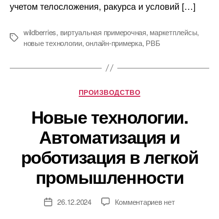
учетом телосложения, ракурса и условий […]
wildberries
,
виртуальная примерочная
,
маркетплейсы
,
Метки
новые технологии
,
онлайн-примерка
,
РВБ
Рубрики
ПРОИЗВОДСТВО
Новые технологии.
Автоматизация и
роботизация в легкой
промышленности
к
26.12.2024
Комментариев
нет
Дата
записи
записи