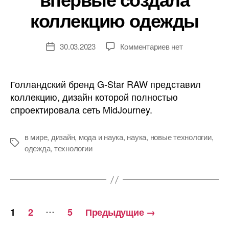
коллекцию одежды
к
30.03.2023
Комментариев
нет
Дата
записи
записи
Нейросеть
MidJourney
Голландский бренд G-Star RAW представил
впервые
коллекцию, дизайн которой полностью
создала
спроектировала сеть MidJourney.
коллекцию
одежды
в мире
,
дизайн
,
мода и наука
,
наука
,
новые технологии
,
Метки
одежда
,
технологии
Навигация
…
1
2
5
Предыдущие
→
по