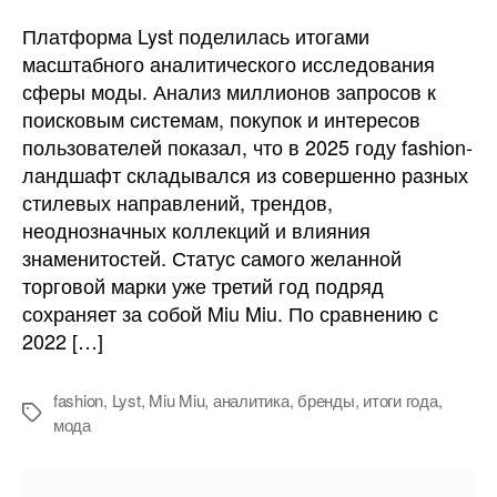
Обнародованы
итоги
Платформа Lyst поделилась итогами
Year
масштабного аналитического исследования
in
сферы моды. Анализ миллионов запросов к
Fashion
поисковым системам, покупок и интересов
за
пользователей показал, что в 2025 году fashion-
2025
ландшафт складывался из совершенно разных
год
стилевых направлений, трендов,
неоднозначных коллекций и влияния
знаменитостей. Статус самого желанной
торговой марки уже третий год подряд
сохраняет за собой Miu Miu. По сравнению с
2022 […]
fashion
,
Lyst
,
Miu Miu
,
аналитика
,
бренды
,
итоги года
,
Метки
мода