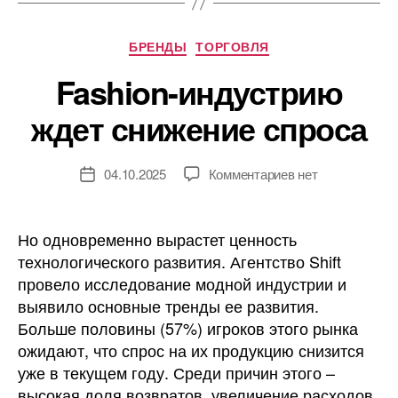
Рубрики
БРЕНДЫ
ТОРГОВЛЯ
Fashion-индустрию
ждет снижение спроса
к
04.10.2025
Комментариев
нет
Дата
записи
записи
Fashion-
индустрию
Но одновременно вырастет ценность
ждет
технологического развития. Агентство Shift
снижение
провело исследование модной индустрии и
спроса
выявило основные тренды ее развития.
Больше половины (57%) игроков этого рынка
ожидают, что спрос на их продукцию снизится
уже в текущем году. Среди причин этого –
высокая доля возвратов, увеличение расходов