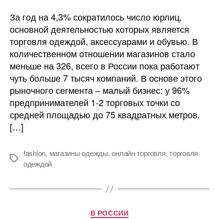
В
России
За год на 4,3% сократилось число юрлиц,
стало
основной деятельностью которых является
меньше
торговля одеждой, аксессуарами и обувью. В
магазинов
количественном отношении магазинов стало
fashion-
меньше на 326, всего в России пока работают
сегмента
чуть больше 7 тысяч компаний. В основе этого
рыночного сегмента – малый бизнес: у 96%
предпринимателей 1-2 торговых точки со
средней площадью до 75 квадратных метров.
[…]
fashion
,
магазины одежды
,
онлайн торговля
,
торговля
Метки
одеждой
Рубрики
В РОССИИ