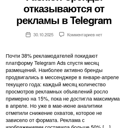
отказываются от
рекламы в Telegram
к
30.10.2025
Комментариев
нет
Дата
записи
записи
Fashion-
бренды
Почти 38% рекламодателей покидают
отказываются
платформу Telegram Ads спустя месяц
от
размещений. Наиболее активно бренды
рекламы
продвигались в мессенджере в январе-апреле
в
текущего года: каждый месяц количество
Telegram
просмотров рекламных объявлений росло
примерно на 15%, пока не достигла максимума
в апреле. Но уже в мае-июне аналитики
отметили снижение охватов, которое не
зависело от формата. Реклама с
изображениями составила больше 50% […]