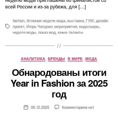
всей России и из-за рубежа, для […]
fashion
,
Атомная неделя мода
,
выставки
,
ГУМ
,
дизайн
проект
,
Игорь Чапурин
,
мероприятия
,
модельеры
,
Метки
неделя моды
,
показ мод
,
юные таланты
Рубрики
АНАЛИТИКА
БРЕНДЫ
В МИРЕ
МОДА
Обнародованы итоги
Year in Fashion за 2025
год
к
06.12.2025
Комментариев
нет
Дата
записи
записи