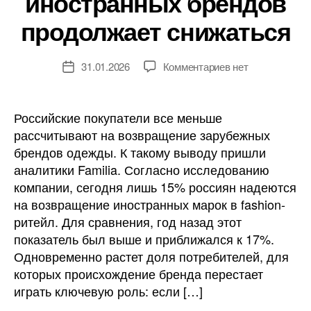
иностранных брендов
продолжает снижаться
к
31.01.2026
Комментариев
нет
Дата
записи
записи
Интерес
к
Российские покупатели все меньше
возвращению
рассчитывают на возвращение зарубежных
иностранных
брендов одежды. К такому выводу пришли
брендов
аналитики Familia. Согласно исследованию
продолжает
компании, сегодня лишь 15% россиян надеются
снижаться
на возвращение иностранных марок в fashion-
ритейл. Для сравнения, год назад этот
показатель был выше и приближался к 17%.
Одновременно растет доля потребителей, для
которых происхождение бренда перестает
играть ключевую роль: если […]