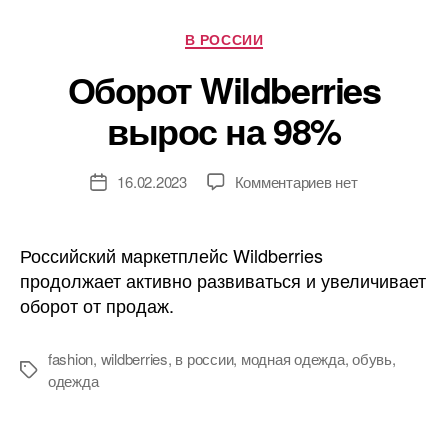
одежду
Рубрики
В РОССИИ
Оборот Wildberries
вырос на 98%
к
16.02.2023
Комментариев
нет
Дата
записи
записи
Оборот
Wildberries
Российский маркетплейс Wildberries
вырос
продолжает активно развиваться и увеличивает
на
оборот от продаж.
98%
fashion
,
wildberries
,
в россии
,
модная одежда
,
обувь
,
Метки
одежда