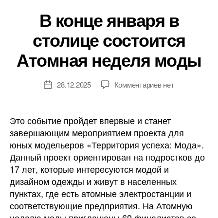
В конце января в
столице состоится
Атомная неделя моды
к
28.12.2025
Комментариев
нет
Дата
записи
записи
В
конце
Это событие пройдет впервые и станет
января
завершающим мероприятием проекта для
в
юных модельеров «Территория успеха: Мода».
столице
Данный проект ориентирован на подростков до
состоится
17 лет, которые интересуются модой и
Атомная
дизайном одежды и живут в населенных
неделя
моды
пунктах, где есть атомные электростанции и
соответствующие предприятия. На Атомную
неделю моды приглашены 60 финалистов со