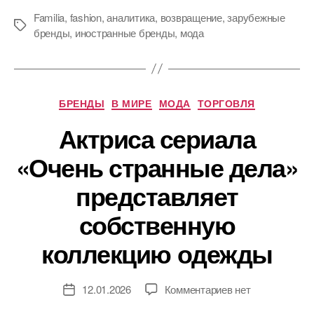
Familia
,
fashion
,
аналитика
,
возвращение
,
зарубежные
Метки
бренды
,
иностранные бренды
,
мода
Рубрики
БРЕНДЫ
В МИРЕ
МОДА
ТОРГОВЛЯ
Актриса сериала
«Очень странные дела»
представляет
собственную
коллекцию одежды
к
12.01.2026
Комментариев
нет
Дата
записи
записи