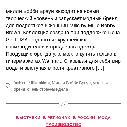
Актриса
сериала
Милли Бобби Браун выходит на новый
«Очень
творческий уровень и запускает модный бренд
странные
для подростков и женщин Mills by Millie Bobby
дела»
Brown. Коллекция создана при поддержке Delta
представляет
Galil USA – одного из крупнейших
собственную
производителей и продавцов одежды.
коллекцию
одежды
Продукцию бренда уже можно купить только в
гипермаркетах Walmart. Открывая для себя мир
моды и выступая в роли креативного […]
fashion
,
Mills
,
skims
,
Милли Бобби Браун
,
модный
Метки
бренд
,
очень странные дела
Рубрики
ВЫСТАВКИ
В РЕГИОНАХ
В РОССИИ
МОДА
ПРОИЗВОДСТВО