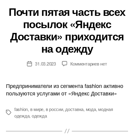
Почти пятая часть всех
посылок «Яндекс
Доставки» приходится
на одежду
к
31.03.2023
Комментариев
нет
Дата
записи
записи
Почти
пятая
Предприниматели из сегмента fashion активно
часть
пользуются услугами от «Яндекс Доставки»
всех
посылок
fashion
,
в мире
,
в россии
,
доставка
,
мода
,
модная
«Яндекс
Метки
одежда
,
одежда
Доставки»
приходится
на