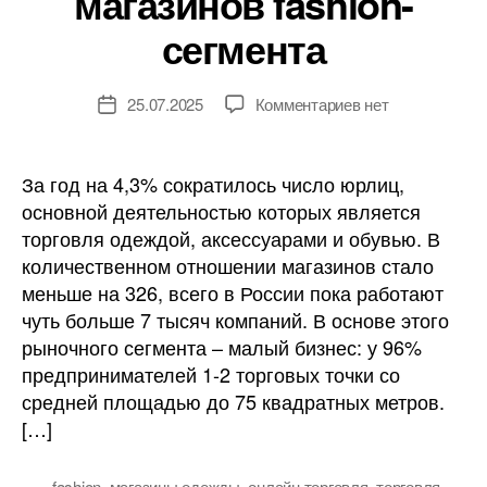
магазинов fashion-
сегмента
к
25.07.2025
Комментариев
нет
Дата
записи
записи
В
России
За год на 4,3% сократилось число юрлиц,
стало
основной деятельностью которых является
меньше
торговля одеждой, аксессуарами и обувью. В
магазинов
количественном отношении магазинов стало
fashion-
меньше на 326, всего в России пока работают
сегмента
чуть больше 7 тысяч компаний. В основе этого
рыночного сегмента – малый бизнес: у 96%
предпринимателей 1-2 торговых точки со
средней площадью до 75 квадратных метров.
[…]
fashion
,
магазины одежды
,
онлайн торговля
,
торговля