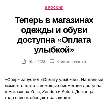
Рубрики
В РОССИИ
Теперь в магазинах
одежды и обуви
доступна «Оплата
улыбкой»
к
10.11.2023
Комментариев
нет
Дата
записи
записи
Теперь
в
«Сбер» запустил «Оплату улыбкой». На данный
магазинах
момент оплата с помощью биометрии доступна
одежды
в магазинах Zolla, Zenden и Koton. До конца
и
года список обещают расширить.
обуви
доступна