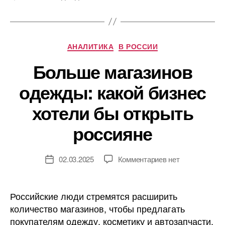
Рубрики
АНАЛИТИКА
В РОССИИ
Больше магазинов
одежды: какой бизнес
хотели бы открыть
россияне
к
02.03.2025
Комментариев
нет
Дата
записи
записи
Больше
магазинов
Российские люди стремятся расширить
одежды:
количество магазинов, чтобы предлагать
какой
покупателям одежду, косметику и автозапчасти.
бизнес