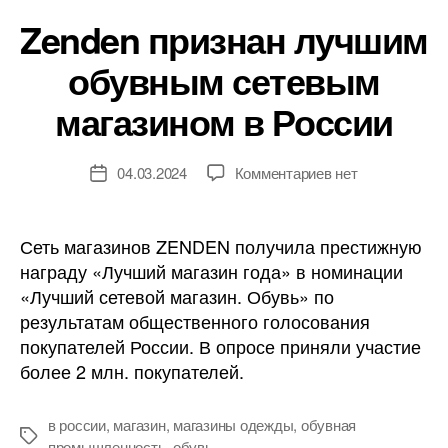
Zenden признан лучшим
обувным сетевым
магазином в России
к
04.03.2024
Комментариев
нет
Дата
записи
записи
Zenden
признан
Сеть магазинов ZENDEN получила престижную
лучшим
награду «Лучший магазин года» в номинации
обувным
«Лучший сетевой магазин. Обувь» по
сетевым
результатам общественного голосования
магазином
покупателей России. В опросе приняли участие
в
более 2 млн. покупателей.
России
в россии
,
магазин
,
магазины одежды
,
обувная
Метки
промышленность
,
обувь