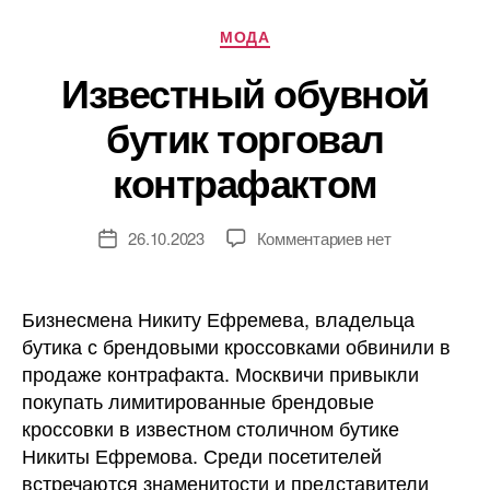
Рубрики
МОДА
Известный обувной
бутик торговал
контрафактом
к
26.10.2023
Комментариев
нет
Дата
записи
записи
Известный
обувной
Бизнесмена Никиту Ефремева, владельца
бутик
бутика с брендовыми кроссовками обвинили в
торговал
продаже контрафакта. Москвичи привыкли
контрафактом
покупать лимитированные брендовые
кроссовки в известном столичном бутике
Никиты Ефремова. Среди посетителей
встречаются знаменитости и представители