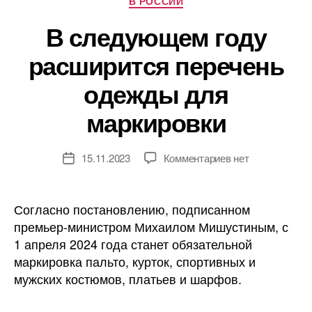
В РОССИИ
В следующем году
расширится перечень
одежды для
маркировки
к
15.11.2023
Комментариев
нет
Дата
записи
записи
В
следующем
Согласно постановлению, подписанном
году
премьер-министром Михаилом Мишустиным, с
расширится
1 апреля 2024 года станет обязательной
перечень
маркировка пальто, курток, спортивных и
одежды
мужских костюмов, платьев и шарфов.
для
маркировки