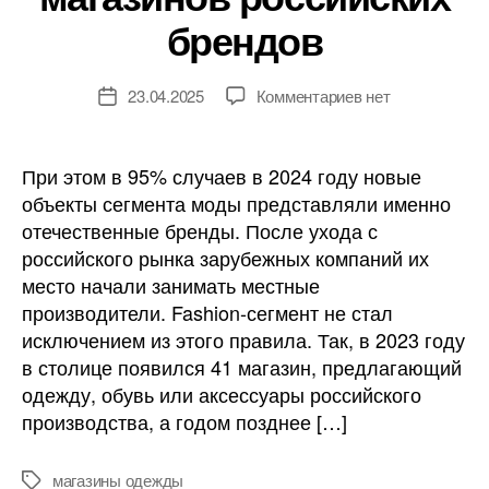
брендов
к
23.04.2025
Комментариев
нет
Дата
записи
записи
За
2
При этом в 95% случаев в 2024 году новые
года
объекты сегмента моды представляли именно
в
отечественные бренды. После ухода с
Москве
российского рынка зарубежных компаний их
открылось
место начали занимать местные
85
производители. Fashion-сегмент не стал
магазинов
российских
исключением из этого правила. Так, в 2023 году
брендов
в столице появился 41 магазин, предлагающий
одежду, обувь или аксессуары российского
производства, а годом позднее […]
магазины одежды
Метки