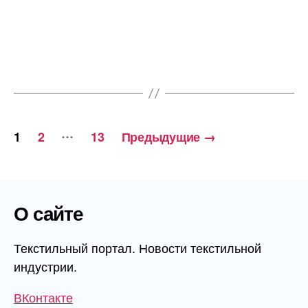
Текстильный портал. Новости текстильной
индустрии.
ВКонтакте
Telegram
Адрес редакции
Россия, г. Иваново, пер. Конспиративный, д. 11,
1 этаж, офис 1006
© 2026
Текстиль.Онлайн
Вверх
↑
Exit mobile version