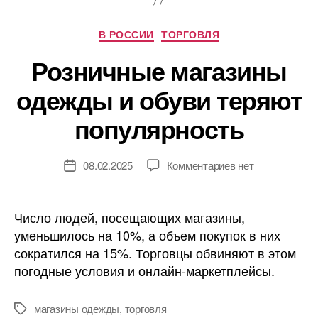
Рубрики
В РОССИИ
ТОРГОВЛЯ
Розничные магазины
одежды и обуви теряют
популярность
к
08.02.2025
Комментариев
нет
Дата
записи
записи
Розничные
магазины
Число людей, посещающих магазины,
одежды
уменьшилось на 10%, а объем покупок в них
и
сократился на 15%. Торговцы обвиняют в этом
обуви
погодные условия и онлайн-маркетплейсы.
теряют
популярность
магазины одежды
,
торговля
Метки