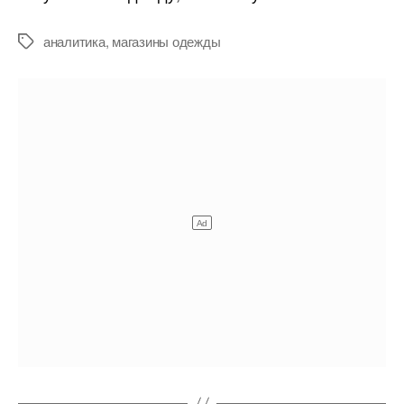
хотели
бы
аналитика
,
магазины одежды
Метки
открыть
россияне