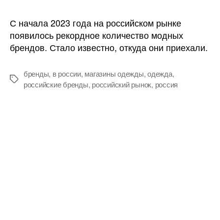
Откуда
едут
С начала 2023 года на российском рынке
иностранные
появилось рекордное количество модных
бренды
брендов. Стало известно, откуда они приехали.
одежды?
Вот
что
бренды
,
в россии
,
магазины одежды
,
одежда
,
Метки
рассказали
российские бренды
,
российский рынок
,
россия
аналитики!
Навигация
…
1
2
13
Предыдущие
→
по
записям
О сайте