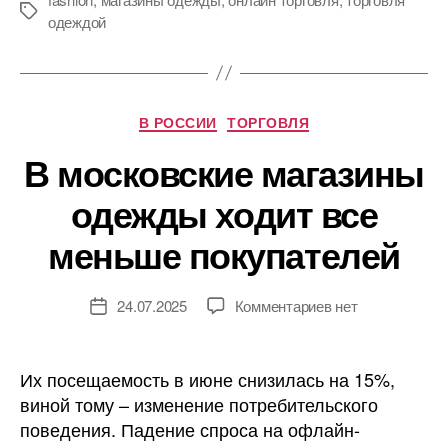
Метки
одеждой
Рубрики
В РОССИИ
ТОРГОВЛЯ
В московские магазины
одежды ходит все
меньше покупателей
к
24.07.2025
Комментариев
нет
Дата
записи
записи
В
московские
Их посещаемость в июне снизилась на 15%,
магазины
виной тому – изменение потребительского
одежды
поведения. Падение спроса на офлайн-
ходит