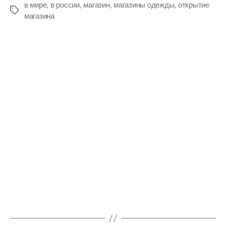
«Оплата
в мире
,
в россии
,
магазин
,
магазины одежды
,
открытие
Метки
улыбкой»
магазина