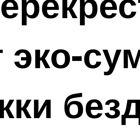
ерекрес
 эко-су
жки без