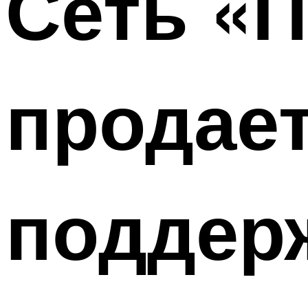
Сеть «П
продает
поддер