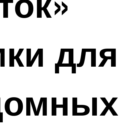
ток»
мки для
домных