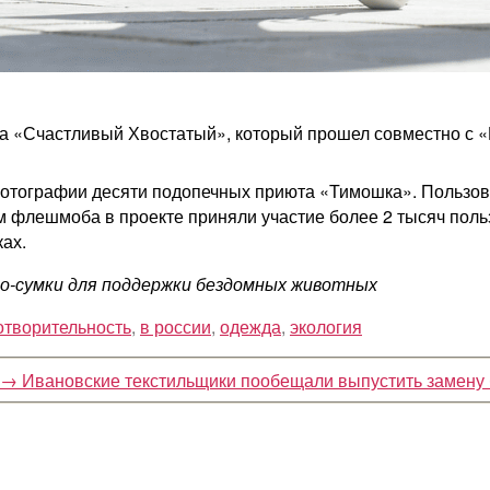
та «Счастливый Хвостатый», который прошел совместно с «
отографии десяти подопечных приюта «Тимошка». Пользоват
м флешмоба в проекте приняли участие более 2 тысяч поль
ках.
эко-сумки для поддержки бездомных животных
отворительность
,
в россии
,
одежда
,
экология
→
Ивановские текстильщики пообещали выпустить замену 