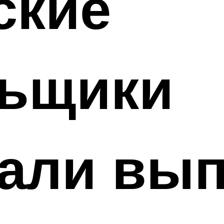
ские
льщики
али вып