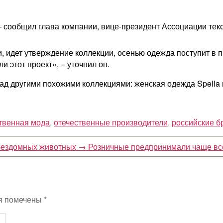
– сообщил глава компании, вице-президент Ассоциации те
и, идет утверждение коллекции, осенью одежда поступит в 
 этот проект», – уточнил он.
над другими похожими коллекциями: женская одежда Spella 
твенная мода
,
отечественные производители
,
российские 
 бездомных животных
→
Розничные предпринимали чаще все
я помечены
*