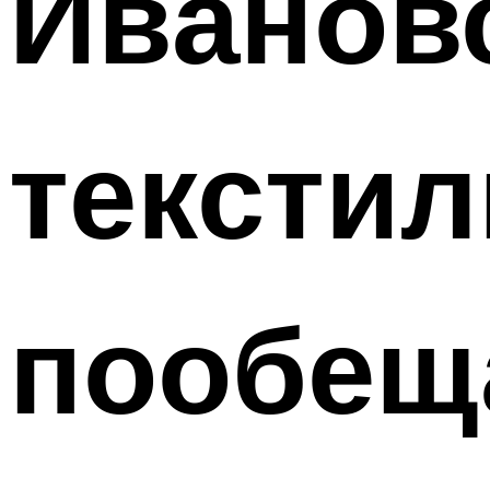
Иванов
тексти
пообещ