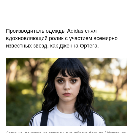
записи
записи
Актриса
из
сериала
«Уэнздей»
Производитель одежды Adidas снял
снялась
вдохновляющий ролик с участием всемирно
в
известных звезд, как Дженна Ортега.
ролике
Adidas
Девушка, похожая на актрису, в футболке бренда / Источник: