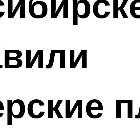
сибирск
авили
рские п