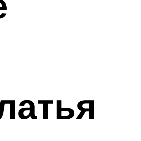
е
латья