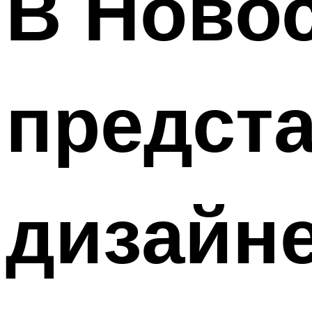
В Ново
предст
дизайне