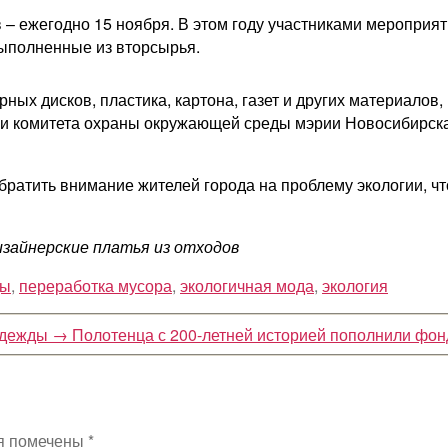
 – ежегодно 15 ноября. В этом году участниками мероприят
выполненные из вторсырья.
 дисков, пластика, картона, газет и других материалов, 
и комитета охраны окружающей среды мэрии Новосибирска,
обратить внимание жителей города на проблему экологии, 
дизайнерские платья из отходов
ды
,
переработка мусора
,
экологичная мода
,
экология
одежды
→
Полотенца с 200-летней историей пополнили фон
я помечены
*