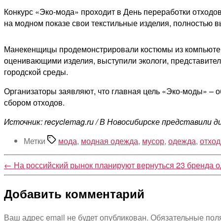
Конкурс «Эко-мода» проходит в День переработки отходов
на модном показе свои текстильные изделия, полностью 
Манекенщицы продемонстрировали костюмы из компьютерных
оценивающими изделия, выступили экологи, представител
городской среды.
Организаторы заявляют, что главная цель «Эко-моды» – 
сбором отходов.
Источник: recyclemag.ru / В Новосибирске представили 
Метки
мода
,
модная одежда
,
мусор
,
одежда
,
отхо
←
На российский рынок планируют вернуться 23 бренда 
Добавить комментарий
Ваш адрес email не будет опубликован.
Обязательные пол