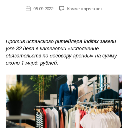
к
05.09.2022
Комментариев
нет
Дата
записи
записи
Российские
ТРЦ
подают
миллионные
Против испанского ритейлера Inditex завели
иски
уже 32 дела в категории «исполнение
на
обязательств по договору аренды» на сумму
владельца
около 1 млрд. рублей.
Zara
и
Massimo
Dutti