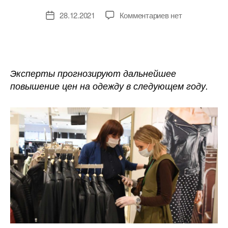
к
28.12.2021
Комментариев
нет
Дата
записи
записи
«А
денег
больше
не
Эксперты прогнозируют дальнейшее
становится»:
повышение цен на одежду в следующем году.
как
сильно
подорожает
одежда
в
2022
году?