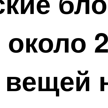
ские бл
 около 
 вещей 