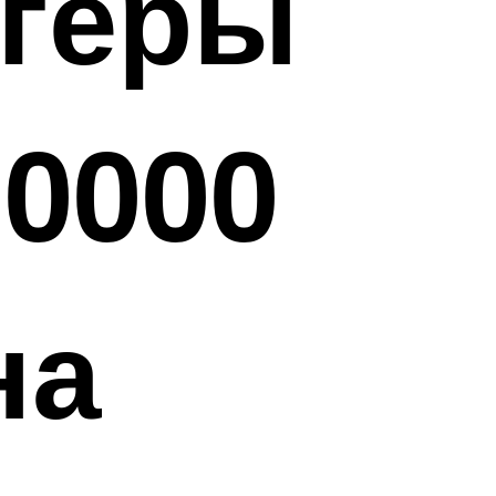
огеры
20000
на