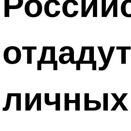
Россий
отдадут
личных