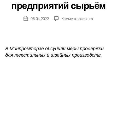
предприятий сырьём
к
06.04.2022
Комментариев
нет
Дата
записи
записи
Власти
будут
уделять
особое
В Минпромторге обсудили меры продержки
внимание
для текстильных и швейных производств.
обеспечению
текстильных
предприятий
сырьём