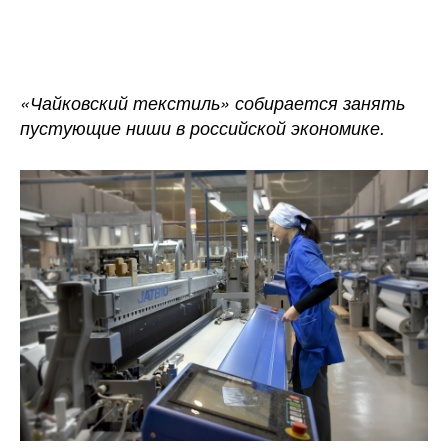
записи
записи
«Чайковский
текстиль»
планирует
увеличить
«Чайковский текстиль» собирается занять
производство
пустующие ниши в российской экономике.
в
10
раз