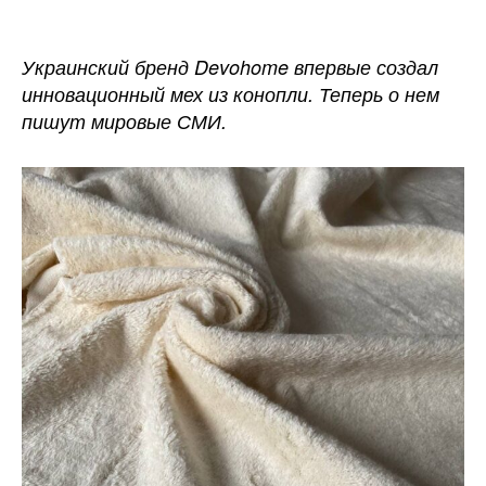
Украине
создали
мех
Украинский бренд Devohome впервые создал
из
инновационный мех из конопли. Теперь о нем
конопли
пишут мировые СМИ.