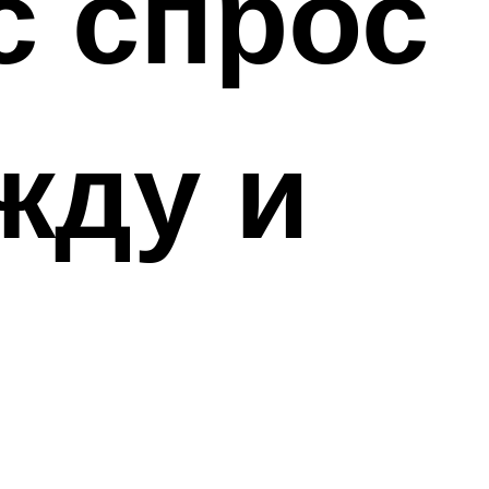
с спрос
жду и