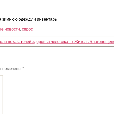
на зимнюю одежду и инвентарь
ые новости
,
спрос
оля показателей здоровья человека
→
Житель Благовещенс
я помечены
*