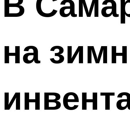
В Сама
на зим
инвент