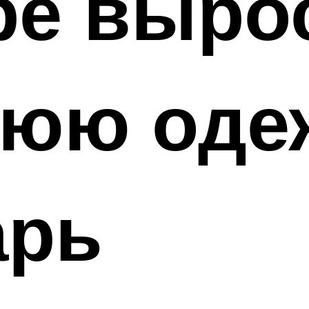
ре выро
нюю оде
арь