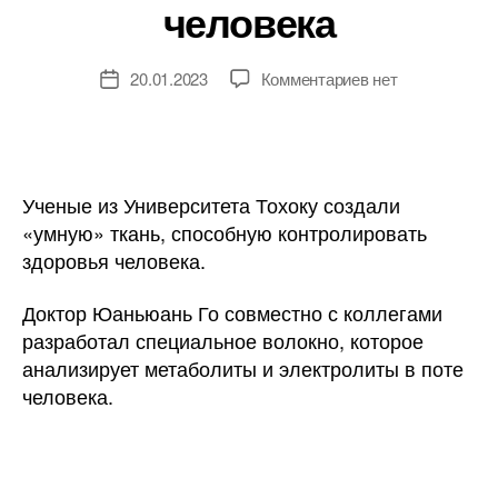
человека
к
20.01.2023
Комментариев
нет
Дата
записи
записи
Японские
ученые
разработали
«умную»
Ученые из Университета Тохоку создали
ткань
«умную» ткань, способную контролировать
для
здоровья человека.
контроля
показателей
Доктор Юаньюань Го совместно с коллегами
здоровья
разработал специальное волокно, которое
человека
анализирует метаболиты и электролиты в поте
человека.