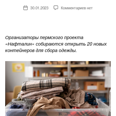
к
30.01.2023
Комментариев
нет
Дата
записи
записи
В
Перми
установят
еще
Организаторы пермского проекта
20
«Нафталин» собираются открыть 20 новых
контейнеров
контейнеров для сбора одежды.
для
сбора
и
переработки
мусора