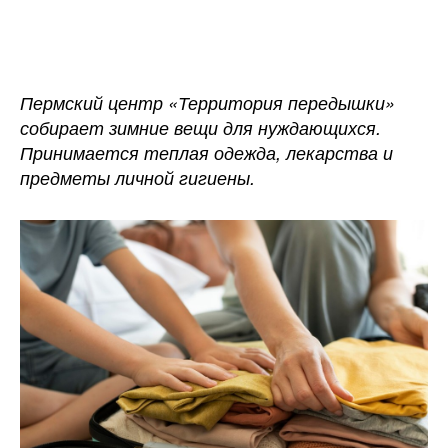
записи
записи
В
Перми
собирают
теплую
Пермский центр «Территория передышки»
одежду
собирает зимние вещи для нуждающихся.
для
Принимается теплая одежда, лекарства и
нуждающихся
предметы личной гигиены.