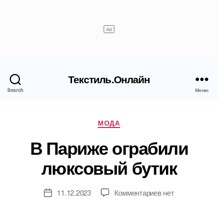
Текстиль.Онлайн
Search
Меню
Рубрики
МОДА
В Париже ограбили
люксовый бутик
к
11.12.2023
Комментариев
нет
Дата
записи
записи
В