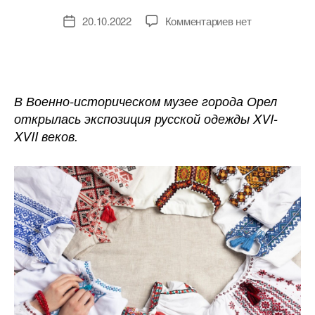
к
20.10.2022
Комментариев
нет
Дата
записи
записи
В
Орле
открылась
выставка
В Военно-историческом музее города Орел
реконструирован
открылась экспозиция русской одежды XVI-
русской
XVII веков.
одежды