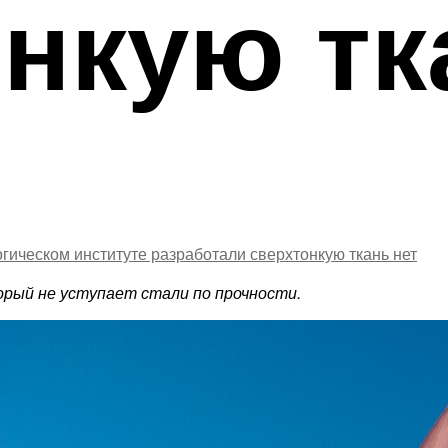
нкую тк
огическом институте разработали сверхтонкую ткань
нет
рый не уступает стали по прочности.