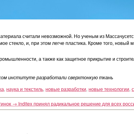
материала считали невозможной. Но ученым из Массачусетс
ое стекло, и, при этом легче пластика. Кроме того, новый
ромышленности, а также как защитное прикрытие и строит
еском институте разработали сверхтонкую ткань
ка
,
наука и текстиль
,
новые разработки
,
новые технологии
,
тинок
→
Inditex принял радикальное решение для всех росс