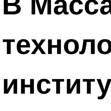
В Масс
технол
институ