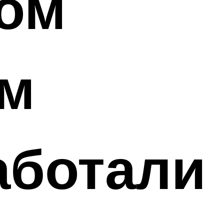
ком
ом
аботали