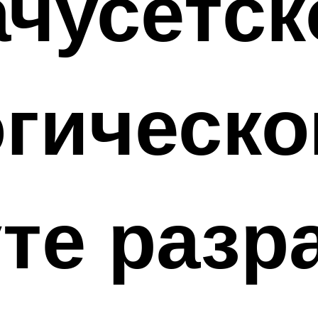
ачусетс
огическ
те разр