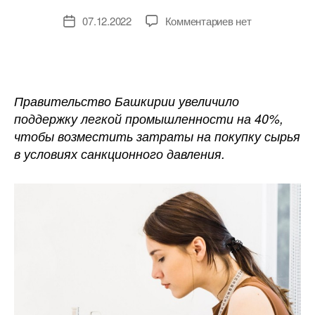
к
07.12.2022
Комментариев
нет
Дата
записи
записи
В
Башкирии
нарастили
поддержку
Правительство Башкирии увеличило
легпрому
поддержку легкой промышленности на 40%,
из-
чтобы возместить затраты на покупку сырья
за
в условиях санкционного давления.
санкционного
давления