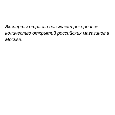
записи
записи
В
2022
году
в
Эксперты отрасли называют рекордным
Москве
количество открытий российских магазинов в
открыли
Москве.
свои
магазины
15
российских
брендов