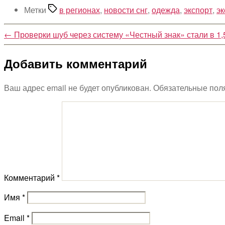
Метки
в регионах
,
новости снг
,
одежда
,
экспорт
,
эк
←
Проверки шуб через систему «Честный знак» стали в 1,
Добавить комментарий
Ваш адрес email не будет опубликован.
Обязательные пол
Комментарий
*
Имя
*
Email
*