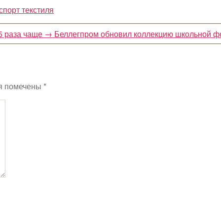
спорт текстиля
5 раза чаще
→
Беллегпром обновил коллекцию школьной 
я помечены
*