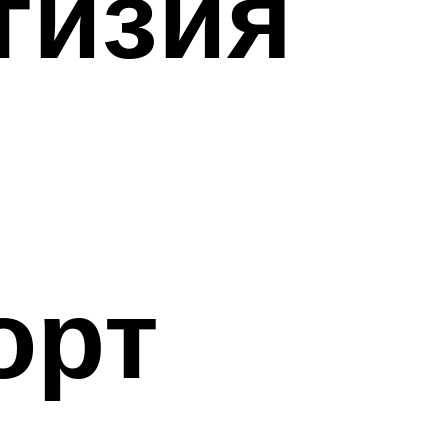
гизия
орт