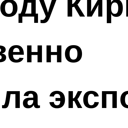
году Кир
венно
ла эксп