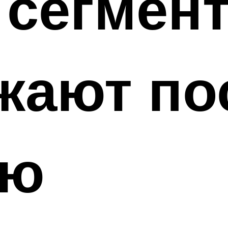
 сегмен
жают по
ию