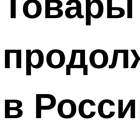
Товары
продол
в Росс