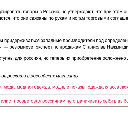
ртировать товары в Россию, но утверждают, что при этом
тся, что они связаны по рукам и ногам торговыми соглаш
ы придерживаться западные производители под определенн
», — резюмирует эксперт по продажам Станислав Нажмитди
упны для россиян, но теперь их приобретение осложнено 
тов роскоши в российских магазинах
а
,
мода
,
модная одежда
,
модные показы
,
одежда класса лю
тилист посоветовал россиянам не ограничивать себя в выб