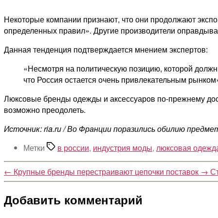
Некоторые компании признают, что они продолжают экспо
определенных правил». Другие производители оправдываю
Данная тенденция подтверждается мнением экспертов:
«Несмотря на политическую позицию, которой должн
что Россия остается очень привлекательным рынком
Люксовые бренды одежды и аксессуаров по-прежнему дост
возможно преодолеть.
Источник: ria.ru / Во Франции поразились обилию предме
Метки
в россии
,
индустрия моды
,
люксовая одежд
←
Крупные бренды перестраивают цепочки поставок
→
С
Добавить комментарий