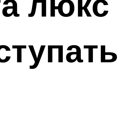
та люкс
ступать