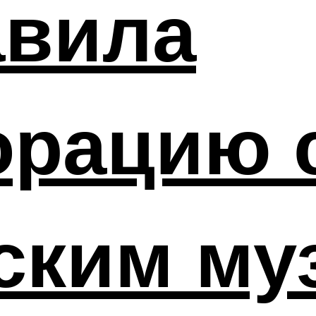
авила
орацию 
ским му