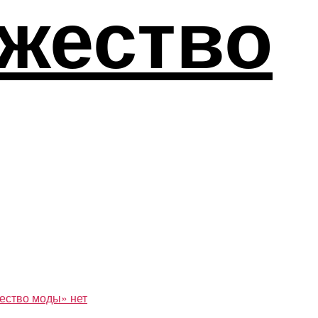
жество
жество моды»
нет