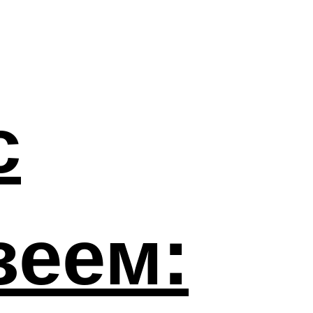
с
зеем: