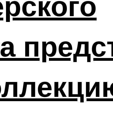
ерского
а предс
оллекци