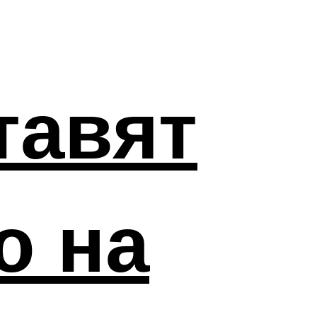
тавят
ю на