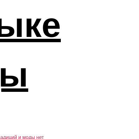
тыке
ды
радиций и моды
нет