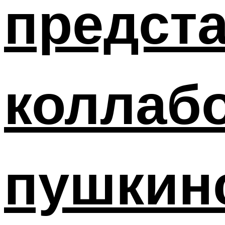
предст
коллаб
пушкин