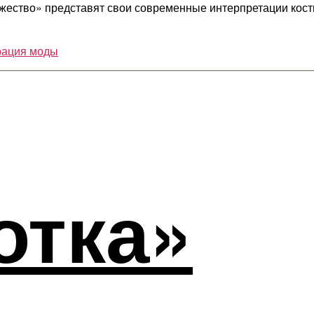
ство» представят свои современные интерпретации костюм
ация моды
отка»