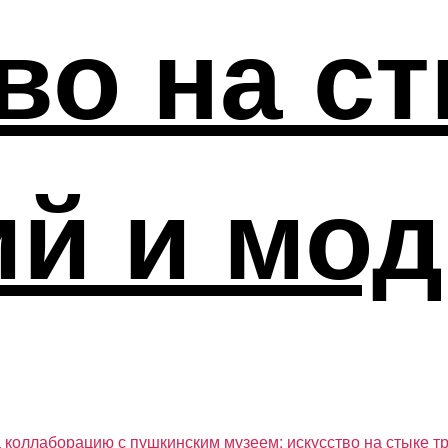
во на с
ий и мо
 коллаборацию с пушкинским музеем: искусство на стыке т