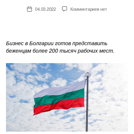
к
04.03.2022
Комментариев
нет
Дата
записи
записи
Текстильные
предприятия
Болгарии
предоставят
Бизнес в Болгарии готов представить
рабочие
беженцам более 200 тысяч рабочих мест.
места
для
украинцев