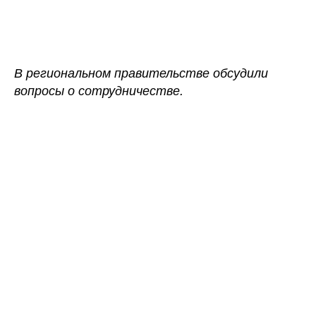
записи
записи
Белорусский
трикотаж
займет
пустые
В региональном правительстве обсудили
полки
вопросы о сотрудничестве.
в
Приамурье