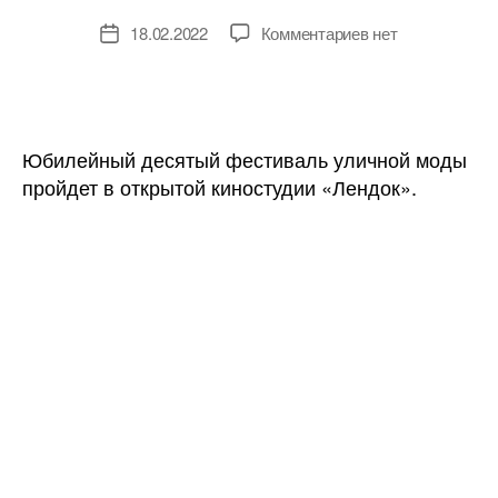
к
18.02.2022
Комментариев
нет
Дата
записи
записи
Street
Fashion
Show-
2022
Юбилейный десятый фестиваль уличной моды
пройдет
пройдет в открытой киностудии «Лендок».
19
февраля
в
Санкт-
Петербурге