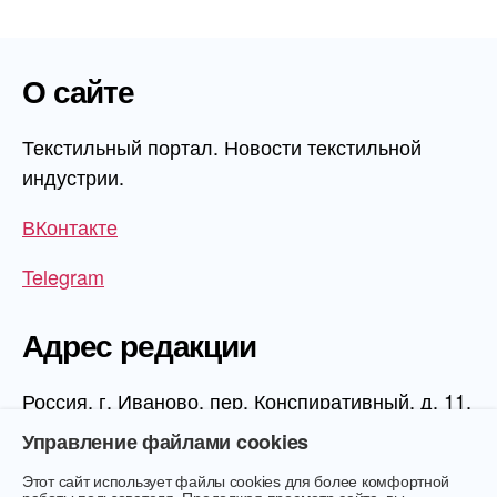
О сайте
Текстильный портал. Новости текстильной
индустрии.
ВКонтакте
Telegram
Адрес редакции
Россия, г. Иваново, пер. Конспиративный, д. 11,
1 этаж, офис 1006
Управление файлами cookies
Этот сайт использует файлы cookies для более комфортной