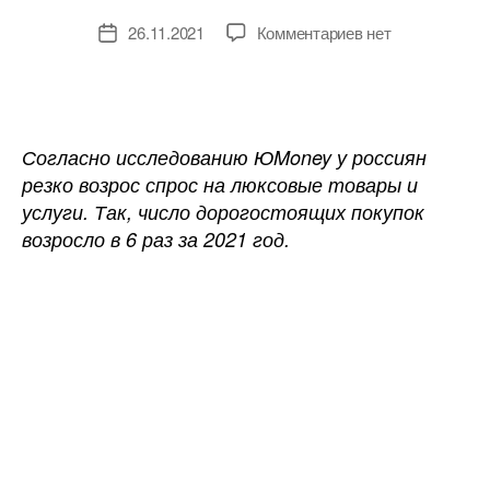
к
26.11.2021
Комментариев
нет
Дата
записи
записи
Спрос
на
люксовую
одежду
Согласно исследованию ЮMoney у россиян
и
резко возрос спрос на люксовые товары и
обувь
услуги. Так, число дорогостоящих покупок
в
возросло в 6 раз за 2021 год.
России
продолжает
расти