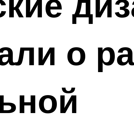
ские ди
али о р
льной