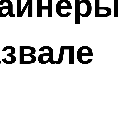
зайнеры
азвале