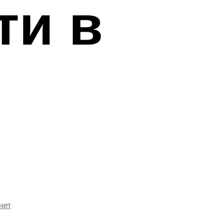
ти в
нет