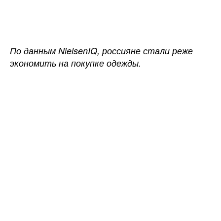
записи
записи
Россияне
стали
реже
экономить
По данным NielsenIQ, россияне стали реже
на
экономить на покупке одежды.
покупке
новой
одежды