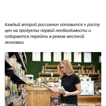
записи
записи
Россияне
ожидают
роста
цен
Каждый второй россиянин готовится к росту
на
цен на продукты первой необходимости и
одежду
собирается перейти в режим жесткой
и
экономии.
продукты