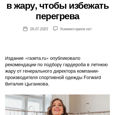
в жару, чтобы избежать
перегрева
к
28.07.2023
Комментариев
нет
Дата
записи
записи
Россиянам
посоветовали
не
надевать
Издание «газета.ru» опубликовало
черную
рекомендации по подбору гардероба в летнюю
обтягивающую
жару от генерального директора компании-
одежду
производителя спортивной одежды Forward
в
Виталия Цыганкова.
жару,
чтобы
избежать
перегрева