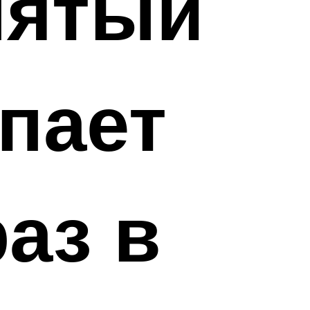
пятый
пает
аз в