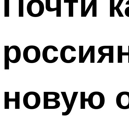
Почти 
россиян
новую о