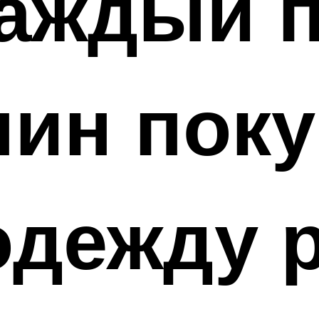
каждый 
ин поку
дежду р