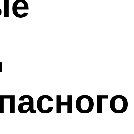
ые
д
пасного