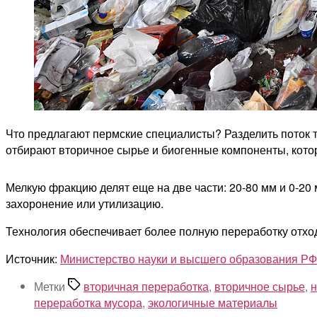
Что предлагают пермские специалисты? Разделить поток 
отбирают вторичное сырье и биогенные компоненты, кото
Мелкую фракцию делят еще на две части: 20-80 мм и 0-20
захоронение или утилизацию.
Технология обеспечивает более полную переработку отход
Источник:
Министерство науки и высшего образования РФ
Метки
вторичная переработка
,
вторичное сырье
,
н
переработка мусора
,
экологичные материалы