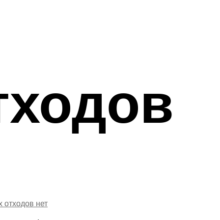
тходов
х отходов
нет