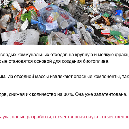
твердых коммунальных отходов на крупную и мелкую фракц
рые становятся основой для создания биотоплива.
 мм. Из отходной массы извлекают опасные компоненты, так
ов, снижая их количество на 30%. Она уже запатентована.
аука
,
новые разработки
,
отечественная наука
,
отечественн