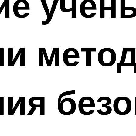
ие учен
ли мето
ия безо