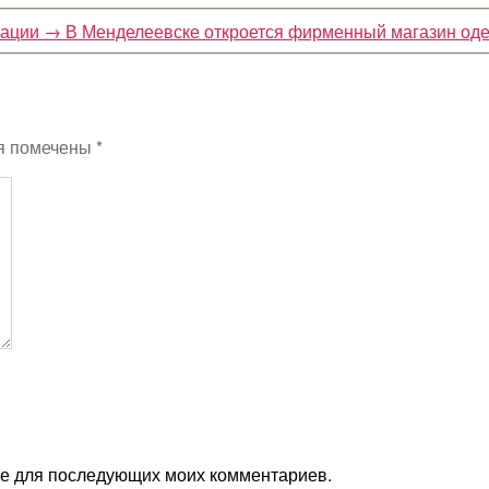
зации
→
В Менделеевске откроется фирменный магазин оде
я помечены
*
ере для последующих моих комментариев.