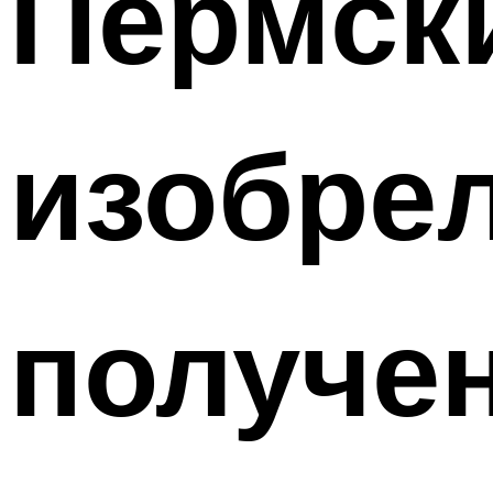
Пермск
изобре
получен