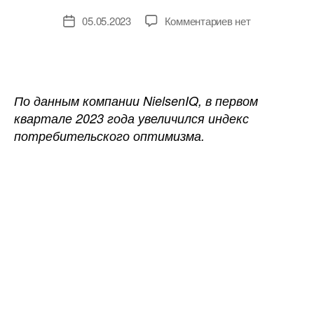
к
05.05.2023
Комментариев
нет
Дата
записи
записи
Оптимизм
потребителей
в
первом
По данным компании NielsenIQ, в первом
квартале
квартале 2023 года увеличился индекс
2023
потребительского оптимизма.
года
увеличился
на
22%