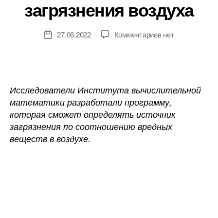
загрязнения воздуха
к
27.06.2022
Комментариев
нет
Дата
записи
записи
Новосибирские
ученые
разработали
программу,
Исследователи Института вычислительной
способную
математики разработали программу,
обнаружить
которая сможет определять источник
источник
загрязнения по соотношению вредных
загрязнения
веществ в воздухе.
воздуха