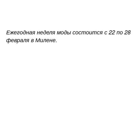
записи
записи
Неделя
моды
в
Милане
Ежегодная неделя моды состоится с 22 по 28
пройдет
февраля в Милене.
в
очном
формате