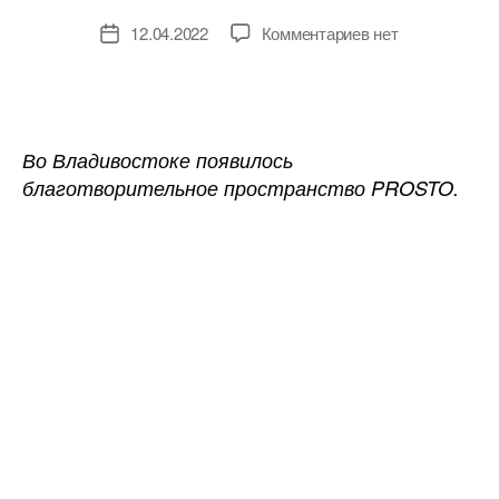
к
12.04.2022
Комментариев
нет
Дата
записи
записи
На
Дальнем
Востоке
позаботятся
Во Владивостоке появилось
об
благотворительное пространство PROSTO.
экологии.
И
о
старых
вещах!