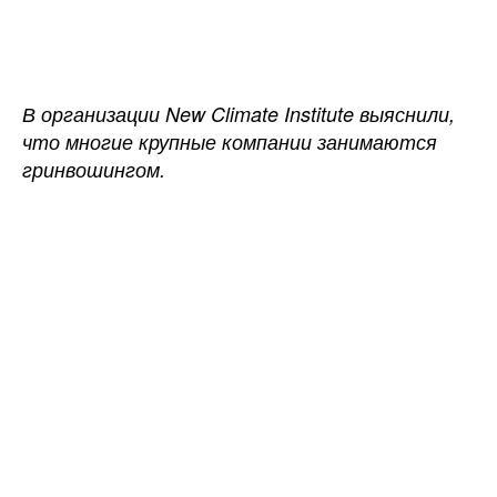
записи
записи
Крупные
компании
преувеличивают
свой
В организации New Climate Institute выяснили,
экологический
что многие крупные компании занимаются
вклад
гринвошингом.