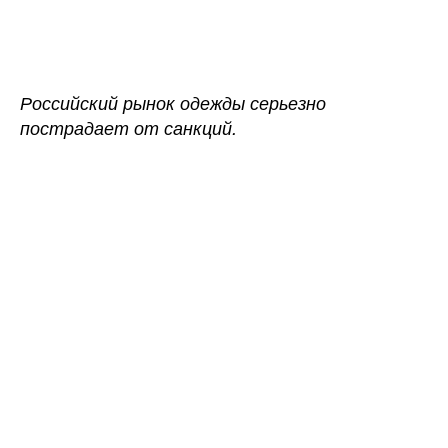
записи
записи
Какие
бренды
уже
ушли
Российский рынок одежды серьезно
и
пострадает от санкций.
еще
могут
уйти
из
России?