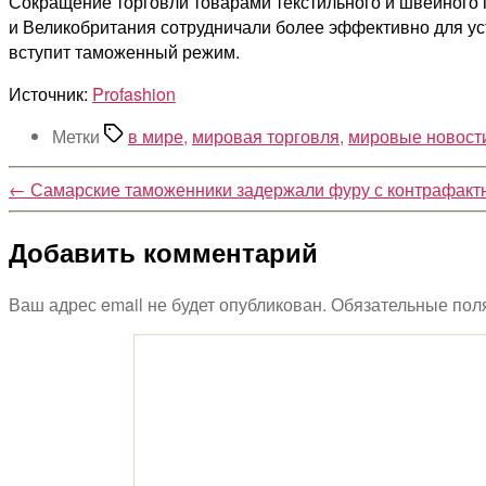
Сокращение торговли товарами текстильного и швейного 
и Великобритания сотрудничали более эффективно для уст
вступит таможенный режим.
Источник:
Profashion
Метки
в мире
,
мировая торговля
,
мировые новост
←
Самарские таможенники задержали фуру с контрафакт
Добавить комментарий
Ваш адрес email не будет опубликован.
Обязательные пол