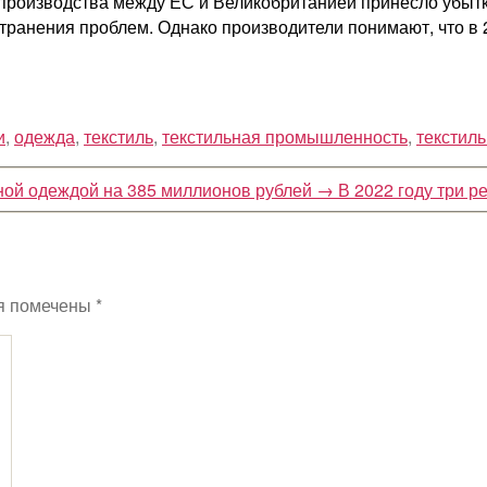
производства между ЕС и Великобританией принесло убытки
ранения проблем. Однако производители понимают, что в 20
и
,
одежда
,
текстиль
,
текстильная промышленность
,
текстил
ной одеждой на 385 миллионов рублей
→
В 2022 году три 
я помечены
*