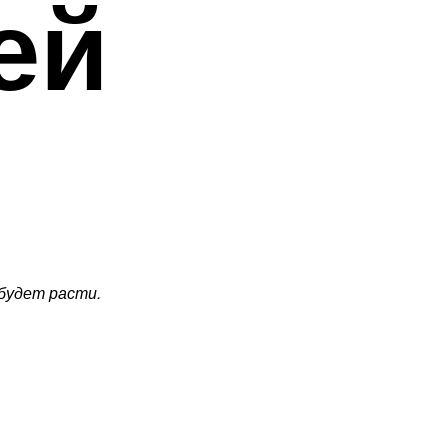
ей
 будет расти.