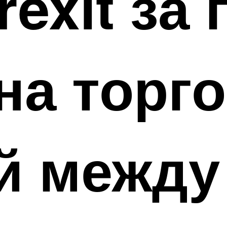
exit за 
на торг
й между