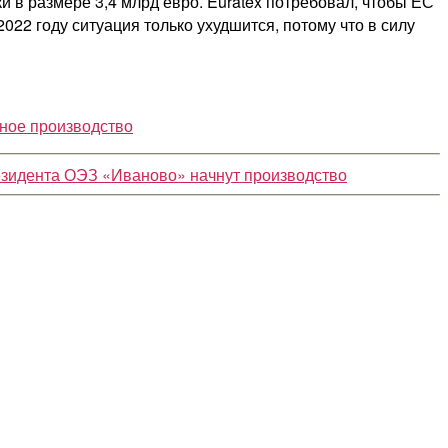
 в размере 3,4 млрд евро. Euratex потребовал, чтобы ЕС
22 году ситуация только ухудшится, потому что в силу
ьное производство
резидента ОЭЗ «Иваново» начнут производство