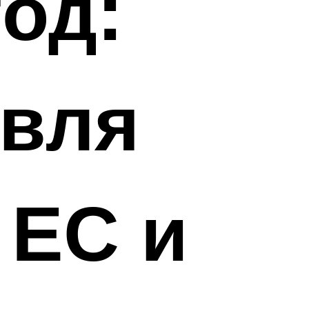
год:
овля
 ЕС и