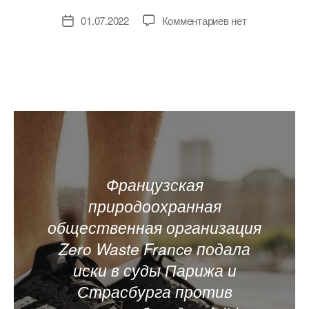
к
01.07.2022
Комментариев
нет
Дата
записи
записи
Французские
экологи
подали
в
суд
на
Adidas
и
New
Французская
Balance
за
природоохранная
гринвошинг
общественная организация
Zero Waste France подала
иски в суды Парижа и
Страсбурга против