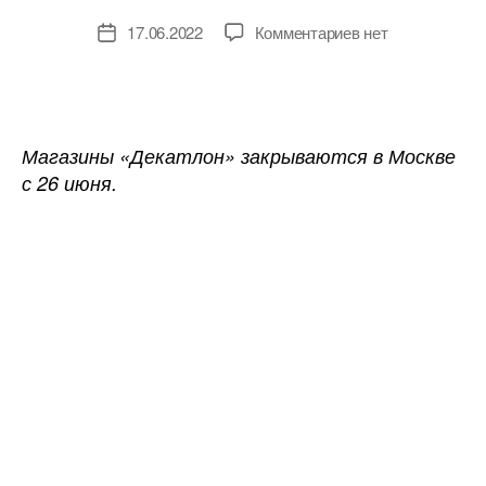
к
17.06.2022
Комментариев
нет
Дата
записи
записи
Французская
сеть
Decathlon
закрывает
Магазины «Декатлон» закрываются в Москве
свои
с 26 июня.
магазины
в
России