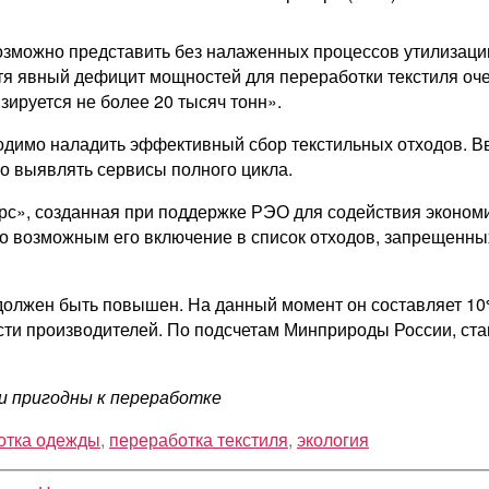
зможно представить без налаженных процессов утилизации т
отя явный дефицит мощностей для переработки текстиля оче
ируется не более 20 тысяч тонн».
ходимо наладить эффективный сбор текстильных отходов. 
но выявлять сервисы полного цикла.
с», созданная при поддержке РЭО для содействия экономик
ало возможным его включение в список отходов, запрещенн
олжен быть повышен. На данный момент он составляет 10% 
ти производителей. По подсчетам Минприроды России, став
ии пригодны к переработке
отка одежды
,
переработка текстиля
,
экология