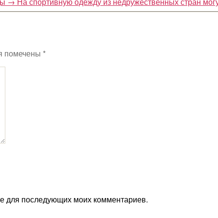
ды
→
На спортивную одежду из недружественных стран мог
я помечены
*
ере для последующих моих комментариев.