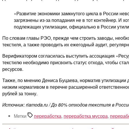
«Развитие экономики замкнутого цикла в России нево
загрязнены из-за попадания не в тот контейнер. И х
подлежащих утилизации, официально в России утилиз
По словам главы РЭО, прежде чем строить заводы, необ
текстиля, а также проводить их ежегодный аудит, регуляр
Верификатором согласилась выступить ассоциация «Ресур
текстилю необходимо присвоить статус отхода, чтобы ст
ресурсов.
Также, по мнению Дениса Буцаева, норматив утилизации д
низким нормативом в перечне расширенной ответственнос
рублей за тонну.
Источник: riamoda.ru / До 80% отходов текстиля в Росс
Метки
переработка
,
переработка мусора
,
перераб