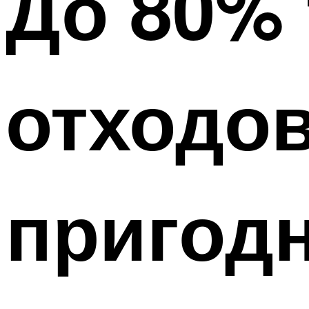
До 80%
отходов
пригод