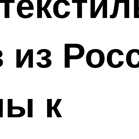
 тексти
 из Рос
ны к