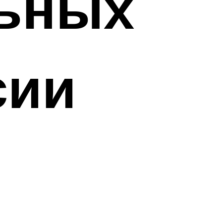
льных
сии