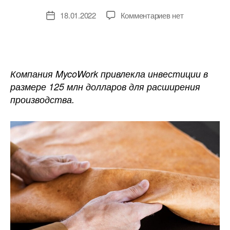
к
18.01.2022
Комментариев
нет
Дата
записи
записи
Американский
бренд
кожи
из
Компания MycoWork привлекла инвестиции в
грибов
размере 125 млн долларов для расширения
будет
производства.
расширять
производство